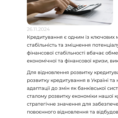
26.11.2024
Кредитування є одним із ключових м
стабільність та зміцнення потенціал
фінансової стабільності вбачає обм
економічної та фінансової кризи, в
Для відновлення розвитку кредитува
розвитку кредитування в Україні та 
адаптації до змін як банківської сис
сталому розвитку економіки нашої к
стратегічне значення для забезпече
повоєнного відновлення та відбудов