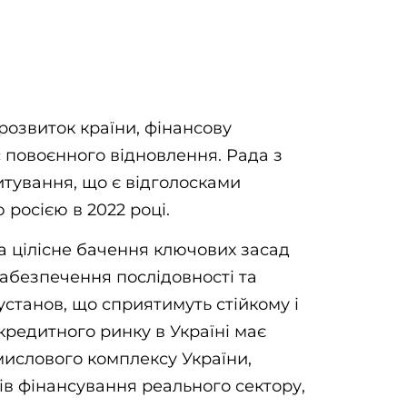
розвиток країни, фінансову
ас повоєнного відновлення. Рада з
итування, що є відголосками
росією в 2022 році.
а цілісне бачення ключових засад
 забезпечення послідовності та
 установ, що сприятимуть стійкому і
кредитного ринку в Україні має
мислового комплексу України,
ів фінансування реального сектору,