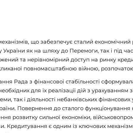
еханізмів, що забезпечує сталий економічний 
у України як на шляху до Перемоги, так і під ч
ежений та нерівномірний доступ на ринку кред
икликаної повномасштабною війною, розпочатою 
ння Рада з фінансової стабільності сформувал
необхідних для їх реалізації дій з урахуванням
теми, так і діяльності небанківських фінансових
раїни. Повернення до сталого функціонування 
ння розвитку сильної економіки, військовопро
и. Кредитування є одним із ключових механізм