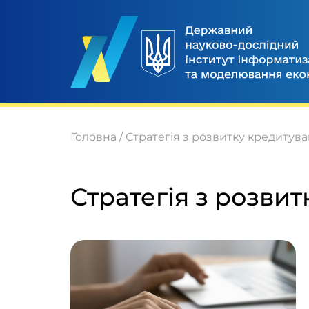
Головна
/
Стратегія з розвитку кредитув
Стратегія з розви