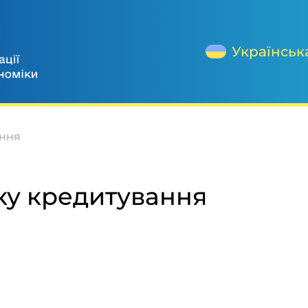
Українськ
ання
тку кредитування