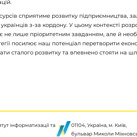
цій.
сурсів сприятиме розвитку підприємництва, за
українців з-за кордону. У цьому контексті розр
ає не лише пріоритетним завданням, але й необ
атегії посилює наш потенціал перетворити еконо
ти сталого розвитку та впевнено стояти на шля
тут інформатизації та
01104, Україна, м. Київ,
бульвар Миколи Міхновсь