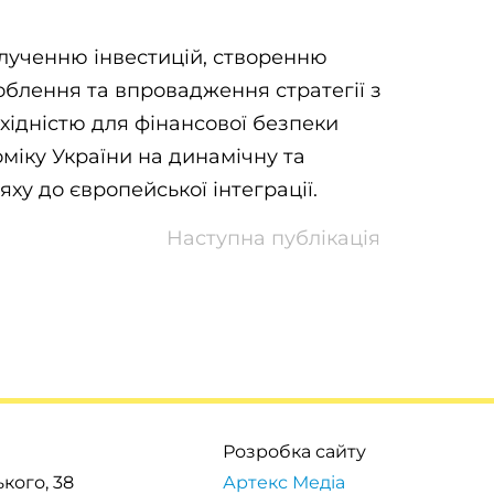
лученню інвестицій, створенню
облення та впровадження стратегії з
хідністю для фінансової безпеки
міку України на динамічну та
ху до європейської інтеграції.
Наступна публікація
Розробка сайту
кого, 38
Артекс Медіа