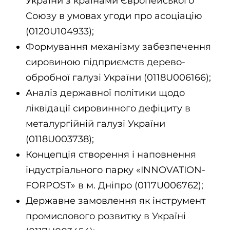
України з країнами Європейського
Союзу в умовах угоди про асоціацію
(0120U104933);
Формування механізму забезпечення
сировиною підприємств дерево-
обробної галузі України (0118U006166);
Аналіз державної політики щодо
ліквідації сировинного дефіциту в
металургійній галузі України
(0118U003738);
Концепція створення і наповнення
індустріального парку «INNOVATION-
FORPOST» в м. Дніпро (0117U006762);
Державне замовлення як інструмент
промислового розвитку в Україні