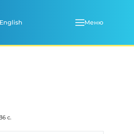
Меню
English
36 с.