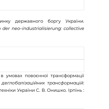
инку державного боргу України.
n
der
neo
–
industrialisierung
: с
ollective
 в умовах повоєнної трансформації
і деглобалізаційних трансформацій
:
ехніки України С. В. Онишко. Ірпінь :