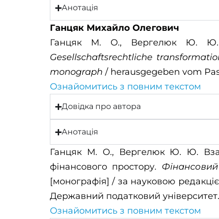
Анотація
Ганцяк Михайло Олегович
Ганцяк М. О., Вергелюк Ю. Ю. 
Gesellschaftsrechtliche
transformati
monograph
/ herausgegeben vom Pasi
Ознайомитись з повним текстом
Довідка про автора
Анотація
Ганцяк М. О., Вергелюк Ю. Ю. Вза
фінансового простору.
Фінансовий
[монографія] / за науковою редакцією
Державний податковий університет. 2
Ознайомитись з повним текстом