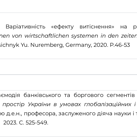
Варіативність «ефекту витіснення» на р
onen
von
wirtschaftlichen
systemen
in
den
zeite
chnyk Yu. Nuremberg, Germany, 2020. P.46-53
ємодія банківського та боргового сегментів
 простір України в умовах глобалізаційних 
 д.е.н., професора, заслуженого діяча науки і т
023. С. 525-549.